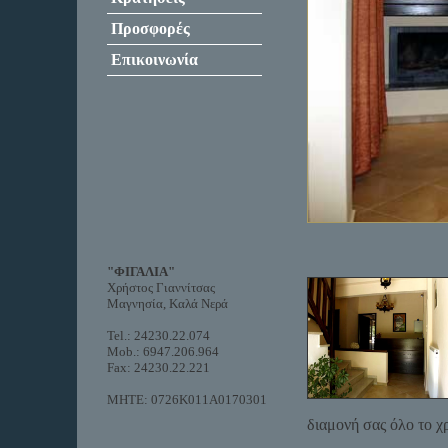
Προσφορές
Επικοινωνία
"ΦΙΓΑΛΙΑ"
Χρήστος Γιαννίτσας
Μαγνησία, Καλά Νερά
Tel.: 24230.22.074
Mob.: 6947.206.964
Fax: 24230.22.221
MHTE: 0726K011A0170301
διαμονή σας όλο το χ