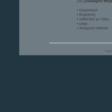
Στο
Ξενοδοχείο Φιγα
• κλιματισμό
• θέρμανση
• καθιστικό με τζάκι
• μπαρ
• ασύρματο internet
Copyri